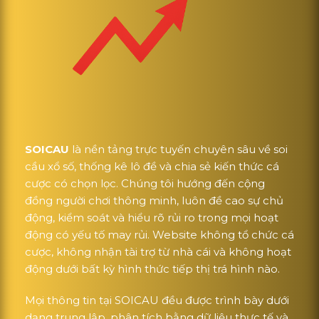
SOICAU
là nền tảng trực tuyến chuyên sâu về soi
cầu xổ số, thống kê lô đề và chia sẻ kiến thức cá
cược có chọn lọc. Chúng tôi hướng đến cộng
đồng người chơi thông minh, luôn đề cao sự chủ
động, kiểm soát và hiểu rõ rủi ro trong mọi hoạt
động có yếu tố may rủi. Website không tổ chức cá
cược, không nhận tài trợ từ nhà cái và không hoạt
động dưới bất kỳ hình thức tiếp thị trá hình nào.
Mọi thông tin tại SOICAU đều được trình bày dưới
dạng trung lập, phân tích bằng dữ liệu thực tế và