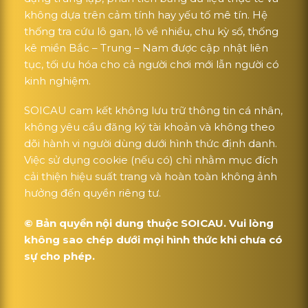
không dựa trên cảm tính hay yếu tố mê tín. Hệ
thống tra cứu lô gan, lô về nhiều, chu kỳ số, thống
kê miền Bắc – Trung – Nam được cập nhật liên
tục, tối ưu hóa cho cả người chơi mới lẫn người có
kinh nghiệm.
SOICAU cam kết không lưu trữ thông tin cá nhân,
không yêu cầu đăng ký tài khoản và không theo
dõi hành vi người dùng dưới hình thức định danh.
Việc sử dụng cookie (nếu có) chỉ nhằm mục đích
cải thiện hiệu suất trang và hoàn toàn không ảnh
hưởng đến quyền riêng tư.
© Bản quyền nội dung thuộc SOICAU. Vui lòng
không sao chép dưới mọi hình thức khi chưa có
sự cho phép.