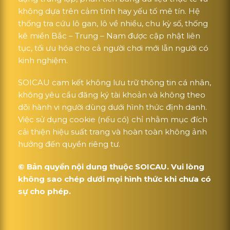
không dựa trên cảm tính hay yếu tố mê tín. Hệ
thống tra cứu lô gan, lô về nhiều, chu kỳ số, thống
kê miền Bắc – Trung – Nam được cập nhật liên
tục, tối ưu hóa cho cả người chơi mới lẫn người có
kinh nghiệm.
SOICAU cam kết không lưu trữ thông tin cá nhân,
không yêu cầu đăng ký tài khoản và không theo
dõi hành vi người dùng dưới hình thức định danh.
Việc sử dụng cookie (nếu có) chỉ nhằm mục đích
cải thiện hiệu suất trang và hoàn toàn không ảnh
hưởng đến quyền riêng tư.
© Bản quyền nội dung thuộc SOICAU. Vui lòng
không sao chép dưới mọi hình thức khi chưa có
sự cho phép.